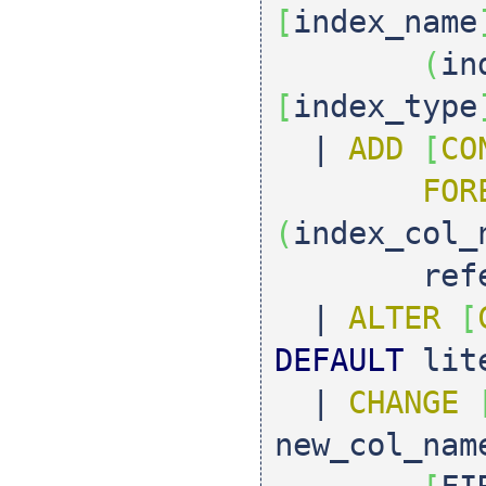
[
index_name
(
in
[
index_type
|
ADD
[
CO
FOR
(
index_col_
referenc
|
ALTER
[
DEFAULT
lit
|
CHANGE
new_col_nam