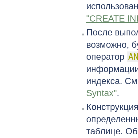
использова
"CREATE IN
После выпо
возможно, б
оператор
A
информации 
индекса. См
Syntax"
.
Конструкци
определенны
таблице. Об