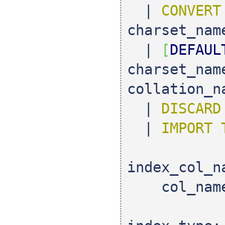
|
CONVER
charset_na
|
[
DEFAUL
charset_na
collation_n
|
DISCARD
|
IMPORT 
index_col_n
col_nam