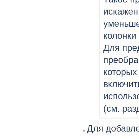
искажен
уменьше
колонки
Для пре
преобра
которых
включить
использ
(см. ра
Для добавле