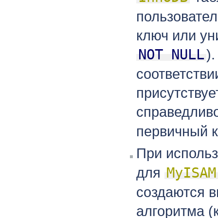
пользовател
ключ или ун
NOT NULL
)
соответстви
присутствуе
справедлив
первичный к
При исполь
для
MyISAM
создаются в
алгоритма (