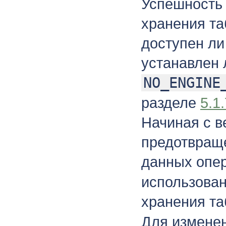
Успешность
хранения та
доступен ли
устанавлен
NO_ENGINE
разделе
5.1
Начиная с в
предотвращ
данных опе
использова
хранения т
Для изменен