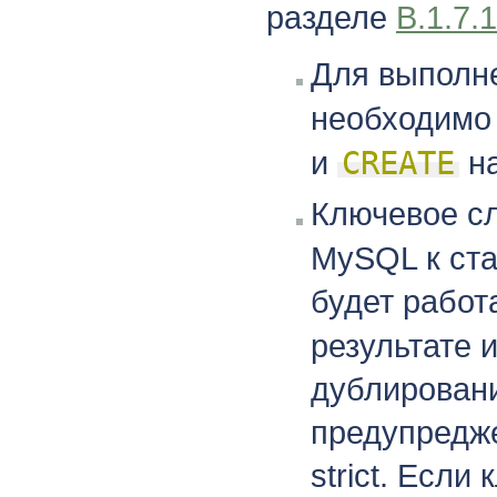
разделе
B.1.7.
Для выполн
необходимо
и
CREATE
на
Ключевое с
MySQL к ста
будет работ
результате 
дублировани
предупредж
strict. Если