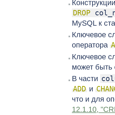
Конструкци
DROP
col_n
MySQL к ста
Ключевое с
оператора
Ключевое с
может быть
В части
col
ADD
и
CHAN
что и для о
12.1.10, "C