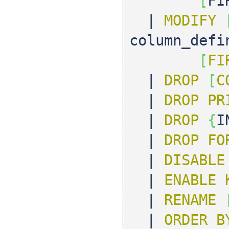
[
FI
|
MODIFY
column_defi
[
FI
|
DROP
[
C
|
DROP
PR
|
DROP
{
I
|
DROP
FO
|
DISABLE
|
ENABLE 
|
RENAME
|
ORDER
B