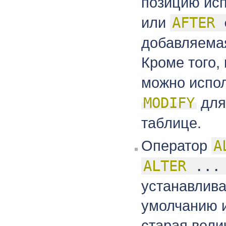
позицию ис
или
AFTER
c
добавляемая
Кроме того,
можно испо
MODIFY
для
таблице.
Оператор
A
ALTER
..
устанавлива
умолчанию 
старая вели