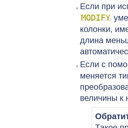
Если при и
MODIFY
уме
колонки, им
длина мень
автоматичес
Если с пом
меняется ти
преобразова
величины к 
Обрати
Такое п