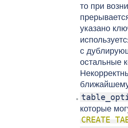
то при возн
прерывается
указано кл
используетс
с дублирую
остальные 
Некорректны
ближайшему
table_opt
которые мог
CREATE TA