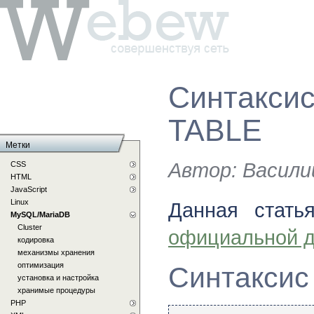
Синтакси
TABLE
Метки
Автор:
Васили
CSS
HTML
JavaScript
Linux
Данная стать
MySQL/MariaDB
Cluster
официальной д
кодировка
механизмы хранения
оптимизация
Синтаксис
установка и настройка
хранимые процедуры
PHP