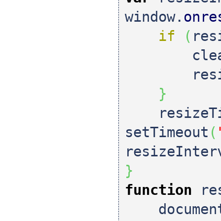
window.
onre
if
(
res
clearT
resize
}
resizeTi
setTimeout
(
resizeInter
}
function
res
documen