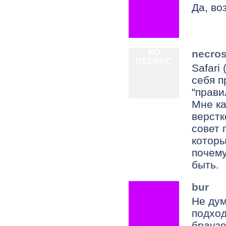
Да, во
NO
necros
USERPIC
Safari
себя п
"прави
Мне ка
верстк
совет 
которы
почему
быть.
bur
Не дум
подход
браузе