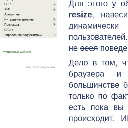
Для этого у о
PHP
XML
resize
, навес
Алгоритмы
Интернет-маркетинг
динамическ
Протоколы
С/C++
пользователей
Управление содержимым
не
осел
поведен
++друзья webew
Дело в том, ч
[как отключить рекламу?]
браузера и
большинстве 
только по фак
есть пока вы 
происходит. И