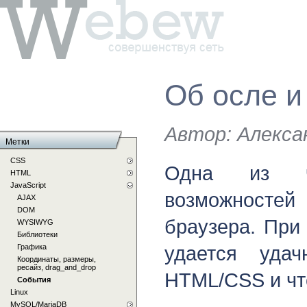
Об осле и
Автор:
Алексан
Метки
CSS
Одна из ча
HTML
JavaScript
возможност
AJAX
DOM
браузера. При
WYSIWYG
Библиотеки
удается уда
Графика
Координаты, размеры,
ресайз, drag_and_drop
HTML/CSS и что
События
Linux
MySQL/MariaDB