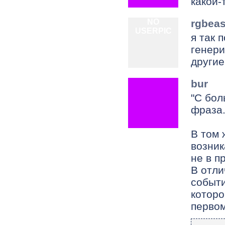
какой-
NO
rgbeas
USERPIC
я так 
генери
другие
bur
"С бол
фраза
В том 
возник
не в п
В отли
событи
которо
первом