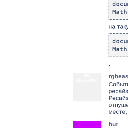
docu
Math
на так
docu
Math
.
NO
rgbeas
USERPIC
Событи
ресайз
Ресайз
отпуше
месте,
bur