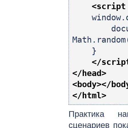
<script
window.onr
document
Math.random
}
</scrip
</head>
<body>
</bod
</html>
Практика на
сценариев пок