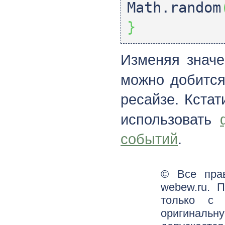
Math.
random
}
Изменяя знач
можно добится
ресайзе. Кстат
использовать
событий
.
© Все пра
webew.ru. 
только с 
оригинальн