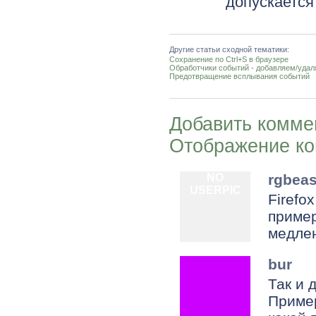
допускается
Другие статьи сходной тематики:
Сохранение по Ctrl+S в браузере
Обработчики событий - добавляем/уда
Предотвращение всплывания событий
Добавить комме
Отображение к
NO
rgbeas
USERPIC
Firefo
пример
медлен
bur
Так и 
Пример