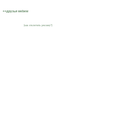
++друзья webew
[как отключить рекламу?]