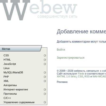
Добавление комме
Добавлять комментарии могут толь
Метки
Войти
CSS
Зарегистрироваться
HTML
JavaScript
Linux
© 2008—2026 webew.ru, связаться: x со
MySQL/MariaDB
Сайт использует
Flede
и соответствует 
XHTML 1.0 Strict
,
CSS
,
RSS
и
WAI-WCAG 
PHP
XML
Реклама:
Алгоритмы
Интернет-маркетинг
Протоколы
С/C++
Управление содержимым