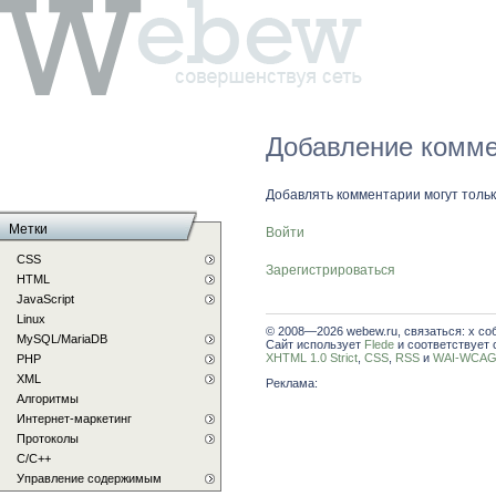
Добавление комме
Добавлять комментарии могут толь
Метки
Войти
CSS
Зарегистрироваться
HTML
JavaScript
Linux
© 2008—2026 webew.ru, связаться: x со
MySQL/MariaDB
Сайт использует
Flede
и соответствует 
XHTML 1.0 Strict
,
CSS
,
RSS
и
WAI-WCAG 
PHP
XML
Реклама:
Алгоритмы
Интернет-маркетинг
Протоколы
С/C++
Управление содержимым