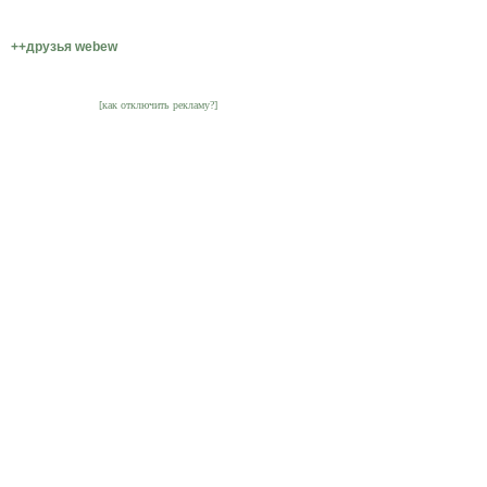
++друзья webew
[как отключить рекламу?]