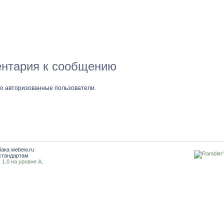
нтария к сообщению
ко авторизованные пользователи.
бака webew.ru
стандартам
1.0 на уровне A
.