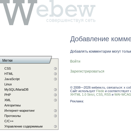
Добавление комме
Добавлять комментарии могут толь
Метки
Войти
CSS
Зарегистрироваться
HTML
JavaScript
Linux
© 2008—2026 webew.ru, связаться: x со
MySQL/MariaDB
Сайт использует
Flede
и соответствует 
XHTML 1.0 Strict
,
CSS
,
RSS
и
WAI-WCAG 
PHP
XML
Реклама:
Алгоритмы
Интернет-маркетинг
Протоколы
С/C++
Управление содержимым