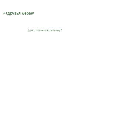
++друзья webew
[как отключить рекламу?]