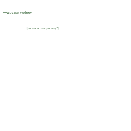
++друзья webew
[как отключить рекламу?]