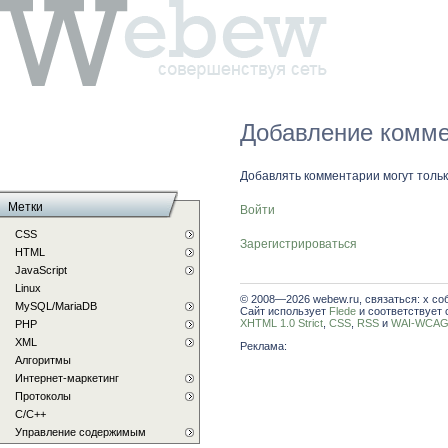
Добавление комме
Добавлять комментарии могут толь
Метки
Войти
CSS
Зарегистрироваться
HTML
JavaScript
Linux
© 2008—2026 webew.ru, связаться: x со
MySQL/MariaDB
Сайт использует
Flede
и соответствует 
XHTML 1.0 Strict
,
CSS
,
RSS
и
WAI-WCAG 
PHP
XML
Реклама:
Алгоритмы
Интернет-маркетинг
Протоколы
С/C++
Управление содержимым