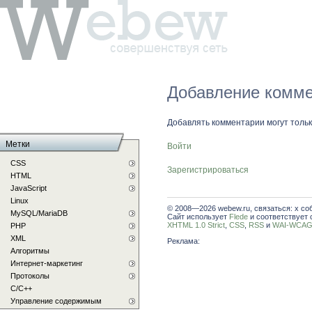
Добавление комме
Добавлять комментарии могут толь
Метки
Войти
CSS
Зарегистрироваться
HTML
JavaScript
Linux
© 2008—2026 webew.ru, связаться: x со
MySQL/MariaDB
Сайт использует
Flede
и соответствует 
XHTML 1.0 Strict
,
CSS
,
RSS
и
WAI-WCAG 
PHP
XML
Реклама:
Алгоритмы
Интернет-маркетинг
Протоколы
С/C++
Управление содержимым