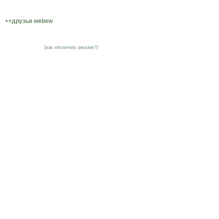
++друзья webew
[как отключить рекламу?]