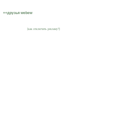
++друзья webew
[как отключить рекламу?]