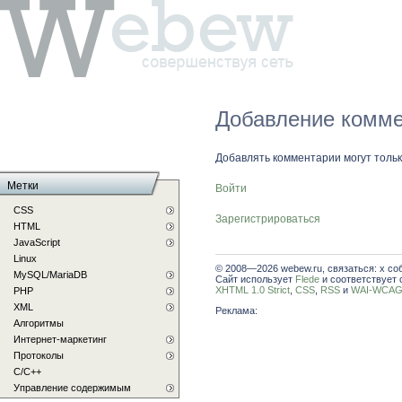
Добавление комме
Добавлять комментарии могут толь
Метки
Войти
CSS
Зарегистрироваться
HTML
JavaScript
Linux
© 2008—2026 webew.ru, связаться: x со
MySQL/MariaDB
Сайт использует
Flede
и соответствует 
XHTML 1.0 Strict
,
CSS
,
RSS
и
WAI-WCAG 
PHP
XML
Реклама:
Алгоритмы
Интернет-маркетинг
Протоколы
С/C++
Управление содержимым