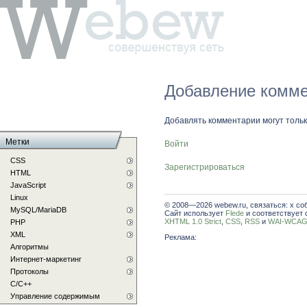
Добавление комме
Добавлять комментарии могут толь
Метки
Войти
CSS
Зарегистрироваться
HTML
JavaScript
Linux
© 2008—2026 webew.ru, связаться: x со
MySQL/MariaDB
Сайт использует
Flede
и соответствует 
XHTML 1.0 Strict
,
CSS
,
RSS
и
WAI-WCAG 
PHP
XML
Реклама:
Алгоритмы
Интернет-маркетинг
Протоколы
С/C++
Управление содержимым