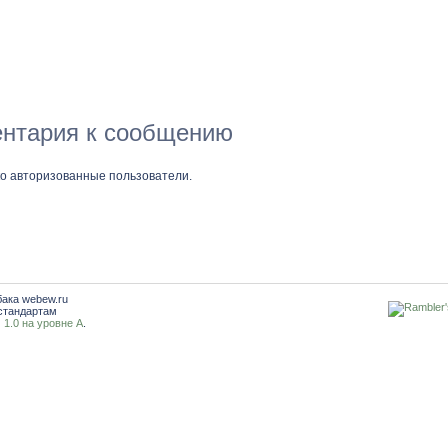
нтария к сообщению
ко авторизованные пользователи.
бака webew.ru
стандартам
1.0 на уровне A
.