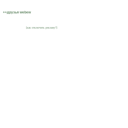
++друзья webew
[как отключить рекламу?]