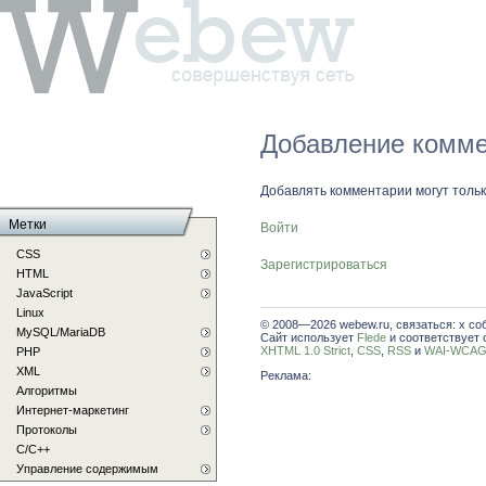
Добавление комме
Добавлять комментарии могут толь
Метки
Войти
CSS
Зарегистрироваться
HTML
JavaScript
Linux
© 2008—2026 webew.ru, связаться: x со
MySQL/MariaDB
Сайт использует
Flede
и соответствует 
XHTML 1.0 Strict
,
CSS
,
RSS
и
WAI-WCAG 
PHP
XML
Реклама:
Алгоритмы
Интернет-маркетинг
Протоколы
С/C++
Управление содержимым