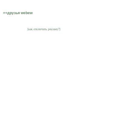
++друзья webew
[как отключить рекламу?]