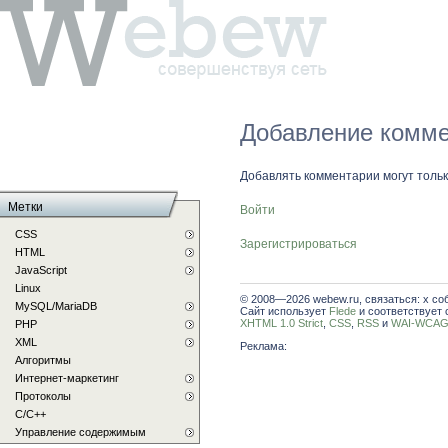
Добавление комме
Добавлять комментарии могут толь
Метки
Войти
CSS
Зарегистрироваться
HTML
JavaScript
Linux
© 2008—2026 webew.ru, связаться: x со
MySQL/MariaDB
Сайт использует
Flede
и соответствует 
XHTML 1.0 Strict
,
CSS
,
RSS
и
WAI-WCAG 
PHP
XML
Реклама:
Алгоритмы
Интернет-маркетинг
Протоколы
С/C++
Управление содержимым