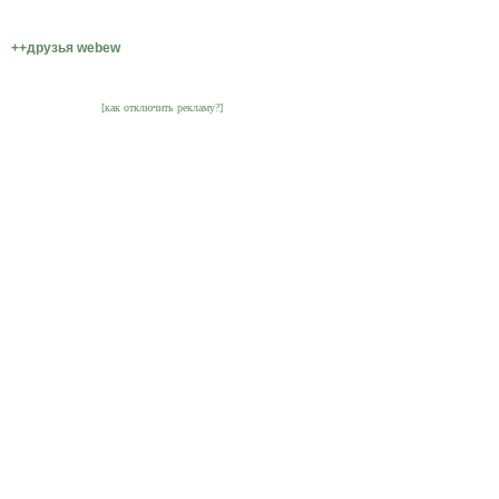
++друзья webew
[как отключить рекламу?]