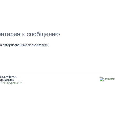
нтария к сообщению
ко авторизованные пользователи.
бака webew.ru
стандартам
1.0 на уровне A
.