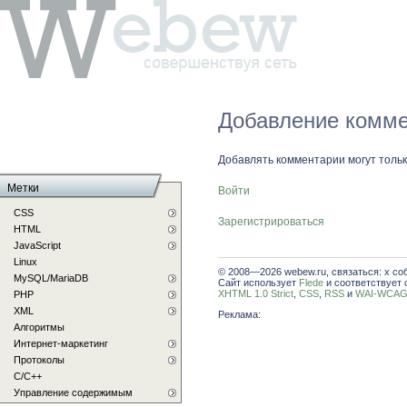
Добавление комме
Добавлять комментарии могут толь
Метки
Войти
CSS
Зарегистрироваться
HTML
JavaScript
Linux
© 2008—2026 webew.ru, связаться: x со
MySQL/MariaDB
Сайт использует
Flede
и соответствует 
XHTML 1.0 Strict
,
CSS
,
RSS
и
WAI-WCAG 
PHP
XML
Реклама:
Алгоритмы
Интернет-маркетинг
Протоколы
С/C++
Управление содержимым