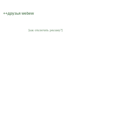
++друзья webew
[как отключить рекламу?]