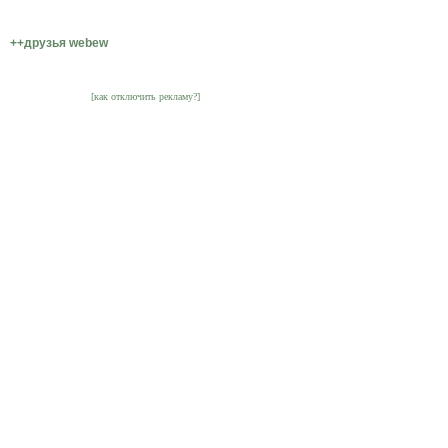
++друзья webew
[как отключить рекламу?]