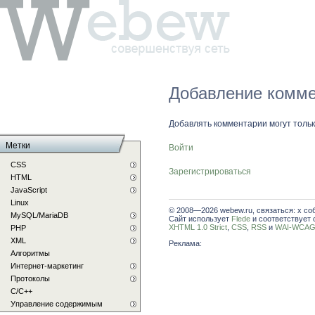
Добавление комме
Добавлять комментарии могут толь
Метки
Войти
CSS
Зарегистрироваться
HTML
JavaScript
Linux
© 2008—2026 webew.ru, связаться: x со
MySQL/MariaDB
Сайт использует
Flede
и соответствует 
XHTML 1.0 Strict
,
CSS
,
RSS
и
WAI-WCAG 
PHP
XML
Реклама:
Алгоритмы
Интернет-маркетинг
Протоколы
С/C++
Управление содержимым