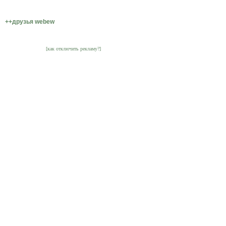
++друзья webew
[как отключить рекламу?]