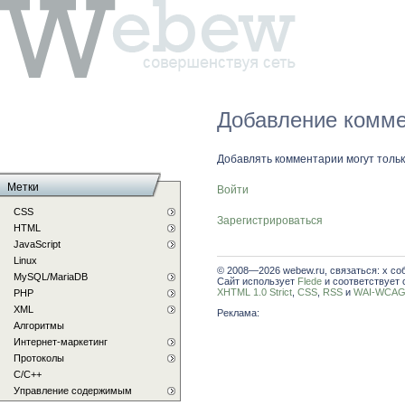
Добавление комме
Добавлять комментарии могут толь
Метки
Войти
CSS
Зарегистрироваться
HTML
JavaScript
Linux
© 2008—2026 webew.ru, связаться: x со
MySQL/MariaDB
Сайт использует
Flede
и соответствует 
XHTML 1.0 Strict
,
CSS
,
RSS
и
WAI-WCAG 
PHP
XML
Реклама:
Алгоритмы
Интернет-маркетинг
Протоколы
С/C++
Управление содержимым