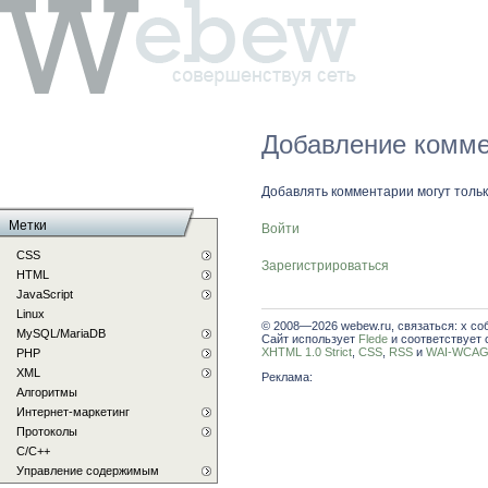
Добавление комме
Добавлять комментарии могут толь
Метки
Войти
CSS
Зарегистрироваться
HTML
JavaScript
Linux
© 2008—2026 webew.ru, связаться: x со
MySQL/MariaDB
Сайт использует
Flede
и соответствует 
XHTML 1.0 Strict
,
CSS
,
RSS
и
WAI-WCAG 
PHP
XML
Реклама:
Алгоритмы
Интернет-маркетинг
Протоколы
С/C++
Управление содержимым