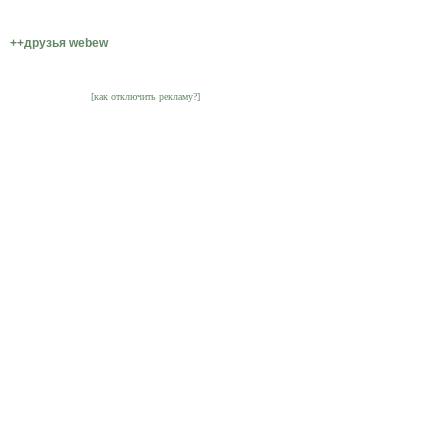
++друзья webew
[как отключить рекламу?]