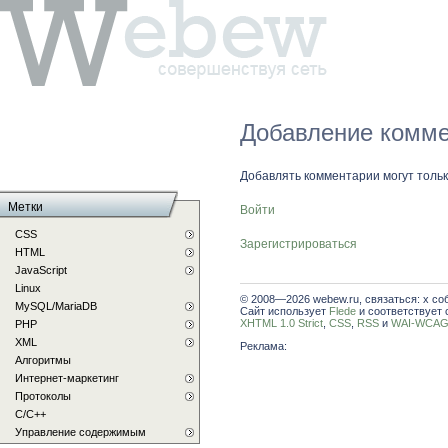
Добавление комме
Добавлять комментарии могут толь
Метки
Войти
CSS
Зарегистрироваться
HTML
JavaScript
Linux
© 2008—2026 webew.ru, связаться: x со
MySQL/MariaDB
Сайт использует
Flede
и соответствует 
XHTML 1.0 Strict
,
CSS
,
RSS
и
WAI-WCAG 
PHP
XML
Реклама:
Алгоритмы
Интернет-маркетинг
Протоколы
С/C++
Управление содержимым