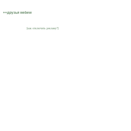
++друзья webew
[как отключить рекламу?]