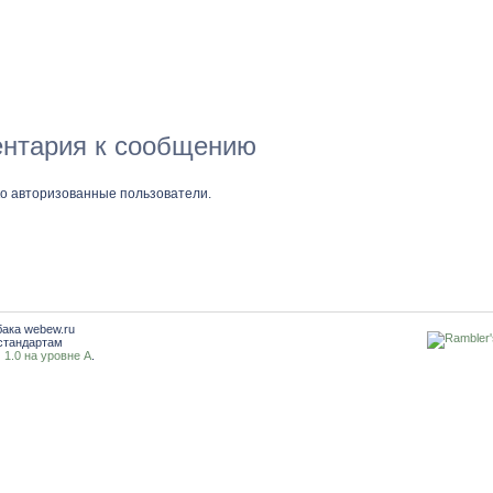
нтария к сообщению
ко авторизованные пользователи.
бака webew.ru
стандартам
1.0 на уровне A
.