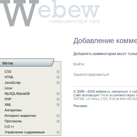
Добавление комме
Добавлять комментарии могут толь
Метки
Войти
CSS
Зарегистрироваться
HTML
JavaScript
Linux
© 2008—2026 webew.ru, связаться: x со
MySQL/MariaDB
Сайт использует
Flede
и соответствует 
XHTML 1.0 Strict
,
CSS
,
RSS
и
WAI-WCAG 
PHP
XML
Реклама:
Алгоритмы
Интернет-маркетинг
Протоколы
С/C++
Управление содержимым