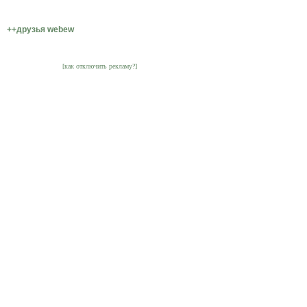
++друзья webew
[как отключить рекламу?]