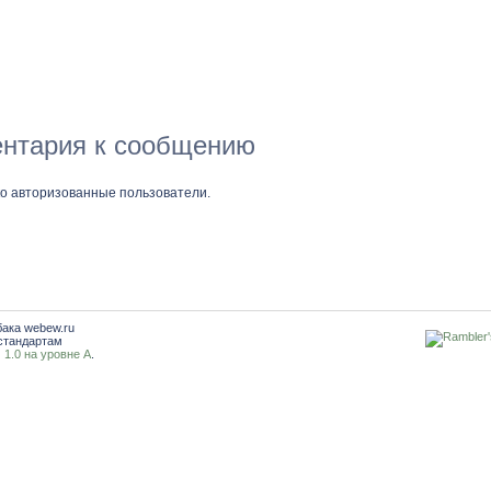
нтария к сообщению
ко авторизованные пользователи.
бака webew.ru
стандартам
1.0 на уровне A
.