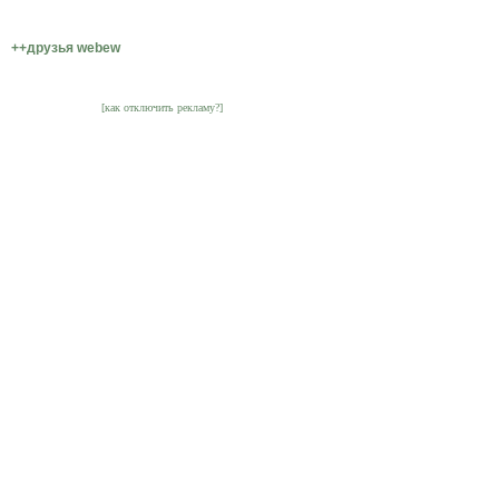
++друзья webew
[как отключить рекламу?]