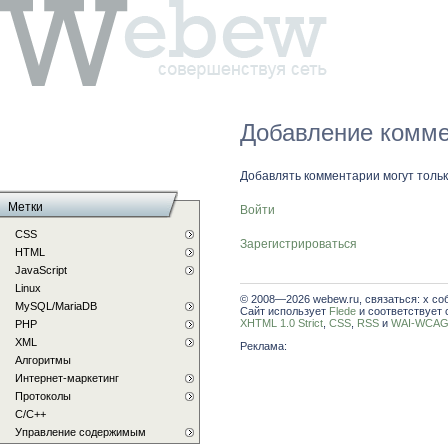
Добавление комме
Добавлять комментарии могут толь
Метки
Войти
CSS
Зарегистрироваться
HTML
JavaScript
Linux
© 2008—2026 webew.ru, связаться: x со
MySQL/MariaDB
Сайт использует
Flede
и соответствует 
XHTML 1.0 Strict
,
CSS
,
RSS
и
WAI-WCAG 
PHP
XML
Реклама:
Алгоритмы
Интернет-маркетинг
Протоколы
С/C++
Управление содержимым