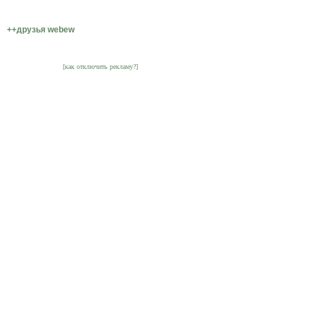
++друзья webew
[как отключить рекламу?]