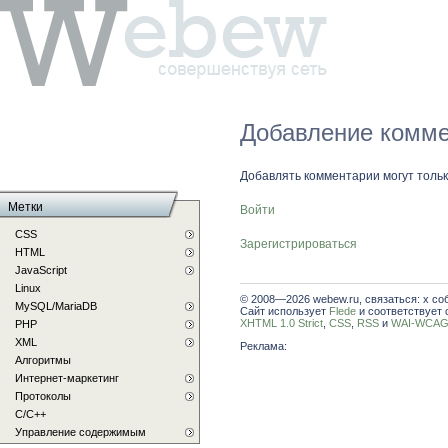
Добавление комме
Добавлять комментарии могут толь
Метки
Войти
CSS
Зарегистрироваться
HTML
JavaScript
Linux
© 2008—2026 webew.ru, связаться: x со
MySQL/MariaDB
Сайт использует
Flede
и соответствует 
XHTML 1.0 Strict
,
CSS
,
RSS
и
WAI-WCAG 
PHP
XML
Реклама:
Алгоритмы
Интернет-маркетинг
Протоколы
С/C++
Управление содержимым