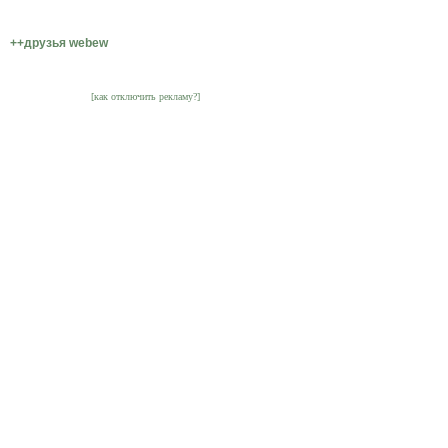
++друзья webew
[как отключить рекламу?]