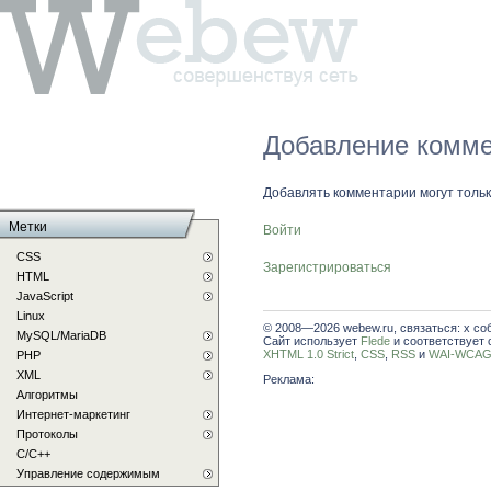
Добавление комме
Добавлять комментарии могут толь
Метки
Войти
CSS
Зарегистрироваться
HTML
JavaScript
Linux
© 2008—2026 webew.ru, связаться: x со
MySQL/MariaDB
Сайт использует
Flede
и соответствует 
XHTML 1.0 Strict
,
CSS
,
RSS
и
WAI-WCAG 
PHP
XML
Реклама:
Алгоритмы
Интернет-маркетинг
Протоколы
С/C++
Управление содержимым