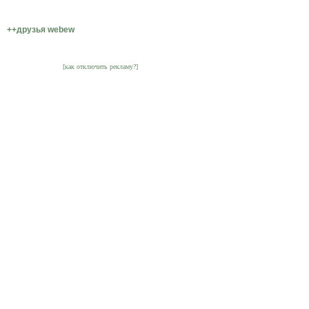
++друзья webew
[как отключить рекламу?]