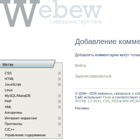
Добавление комме
Добавлять комментарии могут толь
Метки
Войти
CSS
Зарегистрироваться
HTML
JavaScript
Linux
© 2008—2026 webew.ru, связаться: x со
MySQL/MariaDB
Сайт использует
Flede
и соответствует 
XHTML 1.0 Strict
,
CSS
,
RSS
и
WAI-WCAG 
PHP
XML
Реклама:
Алгоритмы
Интернет-маркетинг
Протоколы
С/C++
Управление содержимым