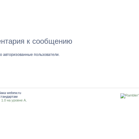
нтария к сообщению
ко авторизованные пользователи.
бака webew.ru
стандартам
1.0 на уровне A
.