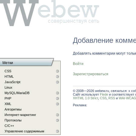
Добавление комме
Добавлять комментарии могут толь
Метки
Войти
CSS
Зарегистрироваться
HTML
JavaScript
Linux
© 2008—2026 webew.ru, связаться: x со
MySQL/MariaDB
Сайт использует
Flede
и соответствует 
XHTML 1.0 Strict
,
CSS
,
RSS
и
WAI-WCAG 
PHP
XML
Реклама:
Алгоритмы
Интернет-маркетинг
Протоколы
С/C++
Управление содержимым