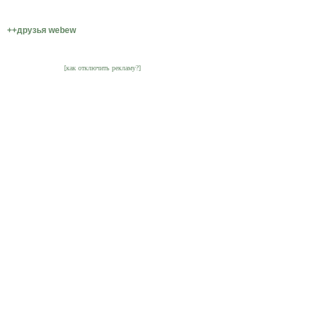
++друзья webew
[как отключить рекламу?]