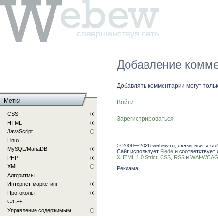
Добавление комме
Добавлять комментарии могут толь
Метки
Войти
CSS
Зарегистрироваться
HTML
JavaScript
Linux
© 2008—2026 webew.ru, связаться: x со
MySQL/MariaDB
Сайт использует
Flede
и соответствует 
XHTML 1.0 Strict
,
CSS
,
RSS
и
WAI-WCAG 
PHP
XML
Реклама:
Алгоритмы
Интернет-маркетинг
Протоколы
С/C++
Управление содержимым