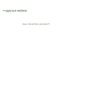
++друзья webew
[как отключить рекламу?]