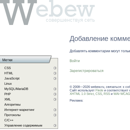
Добавление комме
Добавлять комментарии могут толь
Метки
Войти
CSS
Зарегистрироваться
HTML
JavaScript
Linux
© 2008—2026 webew.ru, связаться: x со
MySQL/MariaDB
Сайт использует
Flede
и соответствует 
XHTML 1.0 Strict
,
CSS
,
RSS
и
WAI-WCAG 
PHP
XML
Реклама:
Алгоритмы
Интернет-маркетинг
Протоколы
С/C++
Управление содержимым