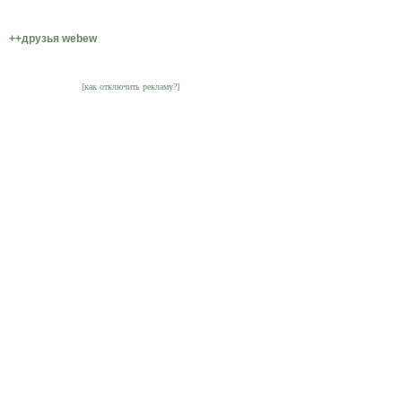
++друзья webew
[как отключить рекламу?]