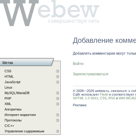
Добавление комме
Добавлять комментарии могут толь
Метки
Войти
CSS
Зарегистрироваться
HTML
JavaScript
Linux
© 2008—2026 webew.ru, связаться: x со
MySQL/MariaDB
Сайт использует
Flede
и соответствует 
XHTML 1.0 Strict
,
CSS
,
RSS
и
WAI-WCAG 
PHP
XML
Реклама:
Алгоритмы
Интернет-маркетинг
Протоколы
С/C++
Управление содержимым