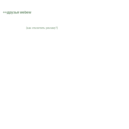
++друзья webew
[как отключить рекламу?]