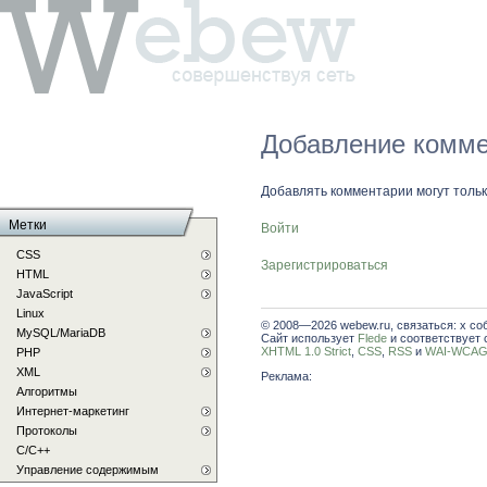
Добавление комме
Добавлять комментарии могут толь
Метки
Войти
CSS
Зарегистрироваться
HTML
JavaScript
Linux
© 2008—2026 webew.ru, связаться: x со
MySQL/MariaDB
Сайт использует
Flede
и соответствует 
XHTML 1.0 Strict
,
CSS
,
RSS
и
WAI-WCAG 
PHP
XML
Реклама:
Алгоритмы
Интернет-маркетинг
Протоколы
С/C++
Управление содержимым