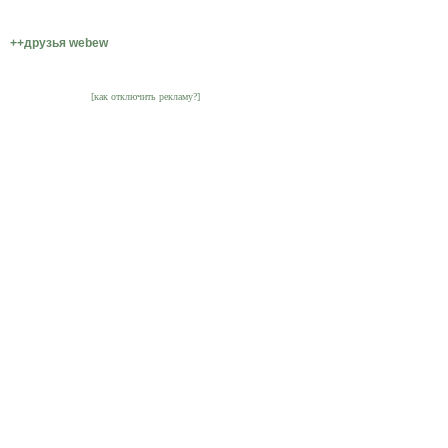
++друзья webew
[как отключить рекламу?]