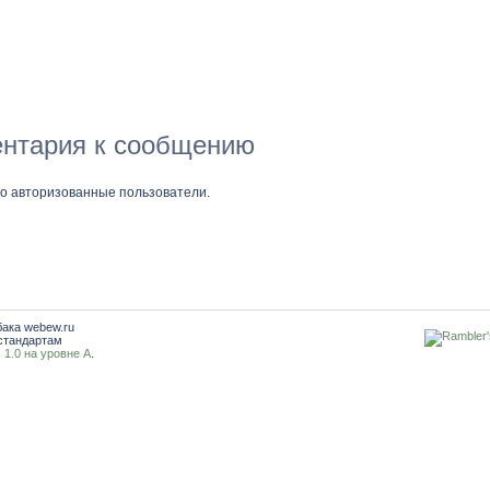
нтария к сообщению
ко авторизованные пользователи.
бака webew.ru
стандартам
1.0 на уровне A
.