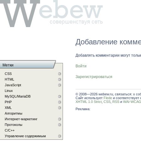
Добавление комме
Добавлять комментарии могут толь
Метки
Войти
CSS
Зарегистрироваться
HTML
JavaScript
Linux
© 2008—2026 webew.ru, связаться: x со
MySQL/MariaDB
Сайт использует
Flede
и соответствует 
XHTML 1.0 Strict
,
CSS
,
RSS
и
WAI-WCAG 
PHP
XML
Реклама:
Алгоритмы
Интернет-маркетинг
Протоколы
С/C++
Управление содержимым