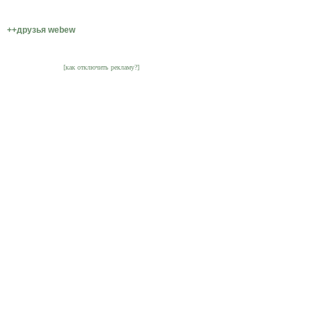
++друзья webew
[как отключить рекламу?]