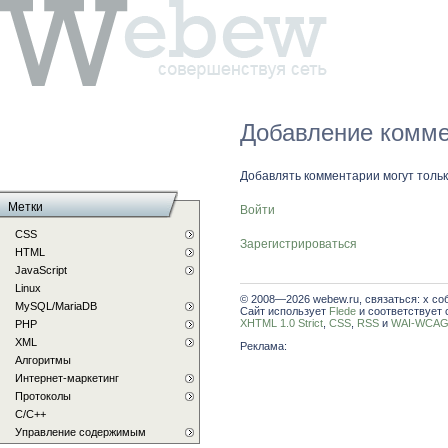
Добавление комме
Добавлять комментарии могут толь
Метки
Войти
CSS
Зарегистрироваться
HTML
JavaScript
Linux
© 2008—2026 webew.ru, связаться: x со
MySQL/MariaDB
Сайт использует
Flede
и соответствует 
XHTML 1.0 Strict
,
CSS
,
RSS
и
WAI-WCAG 
PHP
XML
Реклама:
Алгоритмы
Интернет-маркетинг
Протоколы
С/C++
Управление содержимым