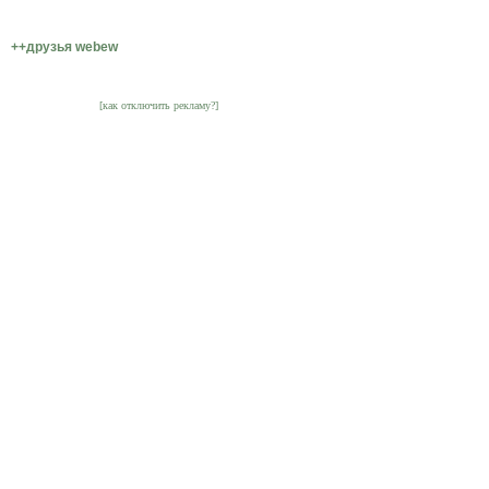
++друзья webew
[как отключить рекламу?]