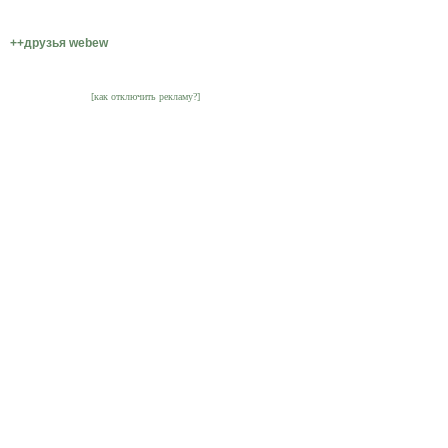
++друзья webew
[как отключить рекламу?]