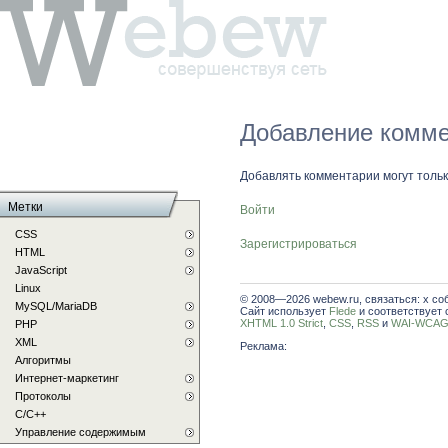
Добавление комме
Добавлять комментарии могут толь
Метки
Войти
CSS
Зарегистрироваться
HTML
JavaScript
Linux
© 2008—2026 webew.ru, связаться: x со
MySQL/MariaDB
Сайт использует
Flede
и соответствует 
XHTML 1.0 Strict
,
CSS
,
RSS
и
WAI-WCAG 
PHP
XML
Реклама:
Алгоритмы
Интернет-маркетинг
Протоколы
С/C++
Управление содержимым