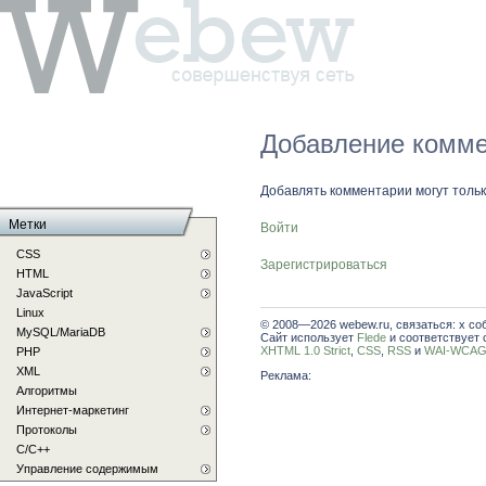
Добавление комме
Добавлять комментарии могут толь
Метки
Войти
CSS
Зарегистрироваться
HTML
JavaScript
Linux
© 2008—2026 webew.ru, связаться: x со
MySQL/MariaDB
Сайт использует
Flede
и соответствует 
XHTML 1.0 Strict
,
CSS
,
RSS
и
WAI-WCAG 
PHP
XML
Реклама:
Алгоритмы
Интернет-маркетинг
Протоколы
С/C++
Управление содержимым