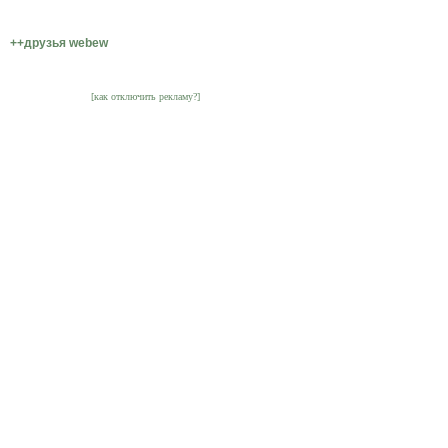
++друзья webew
[как отключить рекламу?]