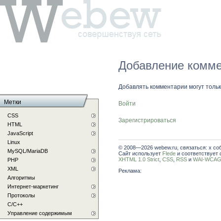
Добавление комме
Добавлять комментарии могут толь
Метки
Войти
CSS
Зарегистрироваться
HTML
JavaScript
Linux
© 2008—2026 webew.ru, связаться: x со
MySQL/MariaDB
Сайт использует
Flede
и соответствует 
XHTML 1.0 Strict
,
CSS
,
RSS
и
WAI-WCAG 
PHP
XML
Реклама:
Алгоритмы
Интернет-маркетинг
Протоколы
С/C++
Управление содержимым