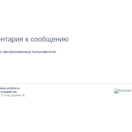
нтария к сообщению
ко авторизованные пользователи.
бака webew.ru
стандартам
1.0 на уровне A
.