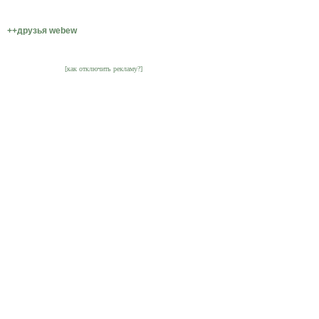
++друзья webew
[как отключить рекламу?]