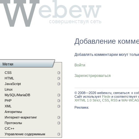
Добавление комме
Добавлять комментарии могут толь
Метки
Войти
CSS
Зарегистрироваться
HTML
JavaScript
Linux
© 2008—2026 webew.ru, связаться: x со
MySQL/MariaDB
Сайт использует
Flede
и соответствует 
XHTML 1.0 Strict
,
CSS
,
RSS
и
WAI-WCAG 
PHP
XML
Реклама:
Алгоритмы
Интернет-маркетинг
Протоколы
С/C++
Управление содержимым