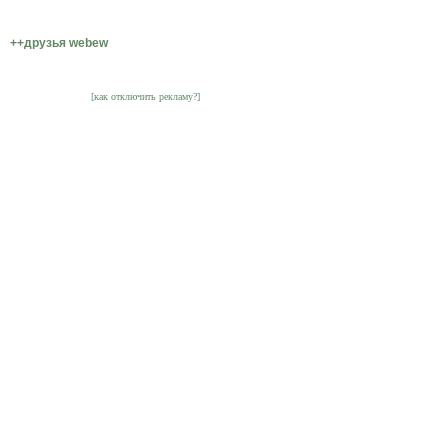
++друзья webew
[как отключить рекламу?]