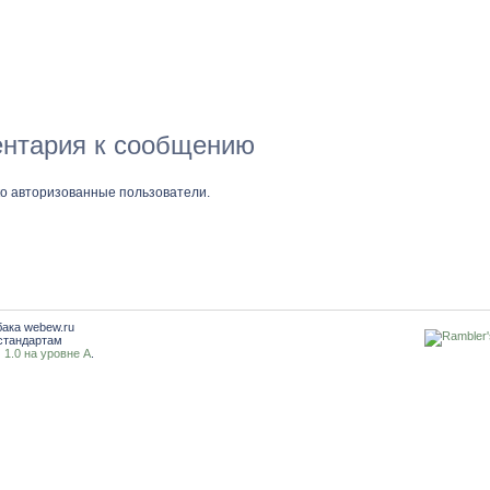
нтария к сообщению
ко авторизованные пользователи.
бака webew.ru
стандартам
1.0 на уровне A
.