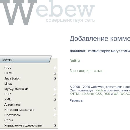
Добавление комме
Добавлять комментарии могут толь
Метки
Войти
CSS
Зарегистрироваться
HTML
JavaScript
Linux
© 2008—2026 webew.ru, связаться: x со
MySQL/MariaDB
Сайт использует
Flede
и соответствует 
XHTML 1.0 Strict
,
CSS
,
RSS
и
WAI-WCAG 
PHP
XML
Реклама:
Алгоритмы
Интернет-маркетинг
Протоколы
С/C++
Управление содержимым