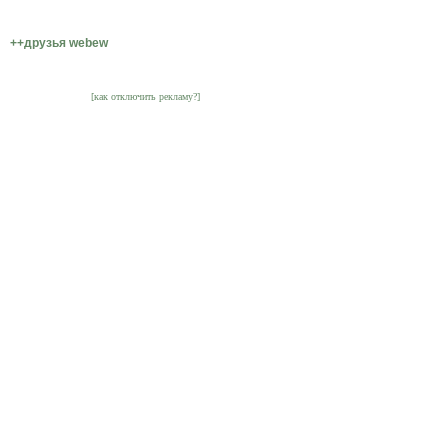
++друзья webew
[как отключить рекламу?]