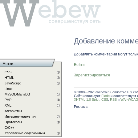
Добавление комме
Добавлять комментарии могут толь
Метки
Войти
CSS
Зарегистрироваться
HTML
JavaScript
Linux
© 2008—2026 webew.ru, связаться: x со
MySQL/MariaDB
Сайт использует
Flede
и соответствует 
XHTML 1.0 Strict
,
CSS
,
RSS
и
WAI-WCAG 
PHP
XML
Реклама:
Алгоритмы
Интернет-маркетинг
Протоколы
С/C++
Управление содержимым