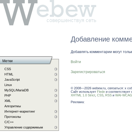
Добавление комме
Добавлять комментарии могут толь
Метки
Войти
CSS
Зарегистрироваться
HTML
JavaScript
Linux
© 2008—2026 webew.ru, связаться: x со
MySQL/MariaDB
Сайт использует
Flede
и соответствует 
XHTML 1.0 Strict
,
CSS
,
RSS
и
WAI-WCAG 
PHP
XML
Реклама:
Алгоритмы
Интернет-маркетинг
Протоколы
С/C++
Управление содержимым