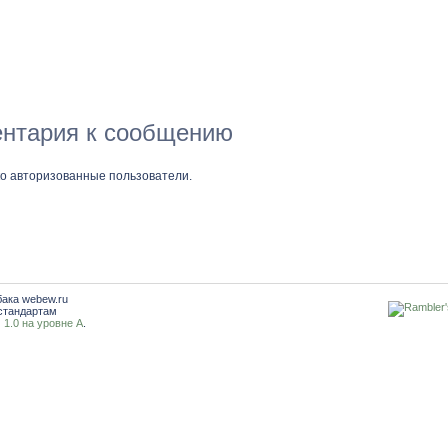
нтария к сообщению
ко авторизованные пользователи.
бака webew.ru
стандартам
1.0 на уровне A
.