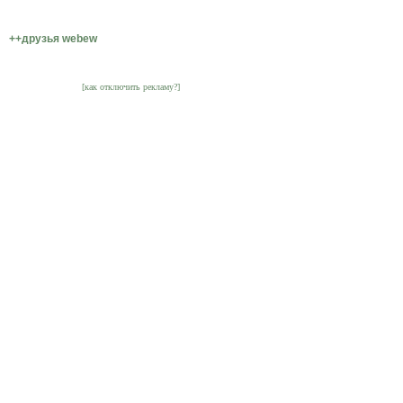
++друзья webew
[как отключить рекламу?]