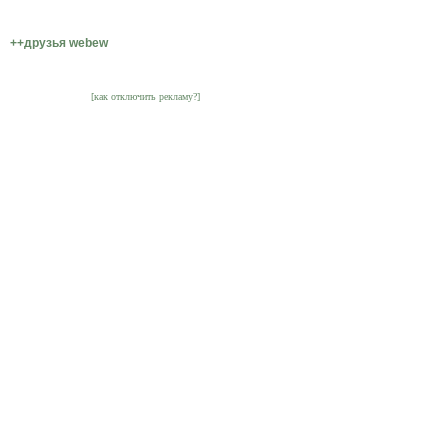
++друзья webew
[как отключить рекламу?]