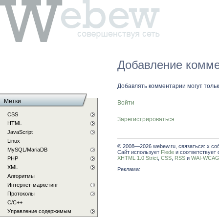
Добавление комме
Добавлять комментарии могут толь
Метки
Войти
CSS
Зарегистрироваться
HTML
JavaScript
Linux
© 2008—2026 webew.ru, связаться: x со
MySQL/MariaDB
Сайт использует
Flede
и соответствует 
XHTML 1.0 Strict
,
CSS
,
RSS
и
WAI-WCAG 
PHP
XML
Реклама:
Алгоритмы
Интернет-маркетинг
Протоколы
С/C++
Управление содержимым