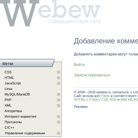
Добавление комме
Добавлять комментарии могут толь
Метки
Войти
CSS
Зарегистрироваться
HTML
JavaScript
Linux
© 2008—2026 webew.ru, связаться: x со
MySQL/MariaDB
Сайт использует
Flede
и соответствует 
XHTML 1.0 Strict
,
CSS
,
RSS
и
WAI-WCAG 
PHP
XML
Реклама:
Алгоритмы
Интернет-маркетинг
Протоколы
С/C++
Управление содержимым