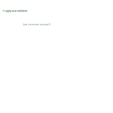
++друзья webew
[как отключить рекламу?]