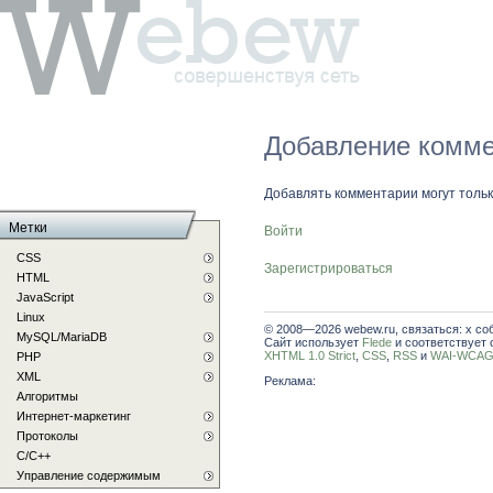
Добавление комме
Добавлять комментарии могут толь
Метки
Войти
CSS
Зарегистрироваться
HTML
JavaScript
Linux
© 2008—2026 webew.ru, связаться: x со
MySQL/MariaDB
Сайт использует
Flede
и соответствует 
XHTML 1.0 Strict
,
CSS
,
RSS
и
WAI-WCAG 
PHP
XML
Реклама:
Алгоритмы
Интернет-маркетинг
Протоколы
С/C++
Управление содержимым