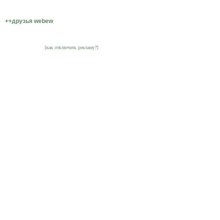
++друзья webew
[как отключить рекламу?]