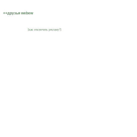
++друзья webew
[как отключить рекламу?]