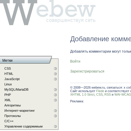
Добавление комме
Добавлять комментарии могут толь
Метки
Войти
CSS
Зарегистрироваться
HTML
JavaScript
Linux
© 2008—2026 webew.ru, связаться: x со
MySQL/MariaDB
Сайт использует
Flede
и соответствует 
XHTML 1.0 Strict
,
CSS
,
RSS
и
WAI-WCAG 
PHP
XML
Реклама:
Алгоритмы
Интернет-маркетинг
Протоколы
С/C++
Управление содержимым