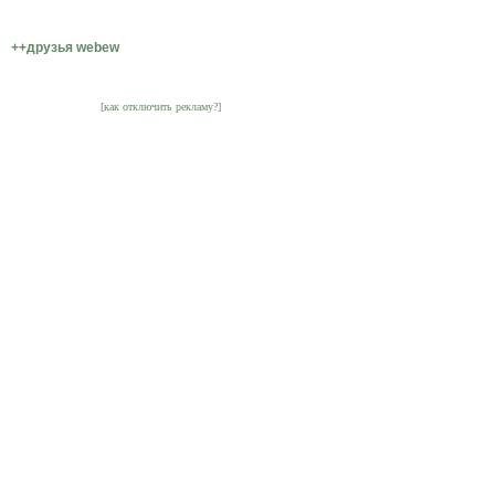
++друзья webew
[как отключить рекламу?]