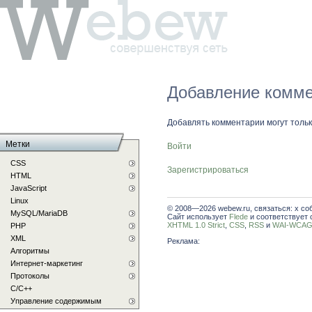
Добавление комме
Добавлять комментарии могут толь
Метки
Войти
CSS
Зарегистрироваться
HTML
JavaScript
Linux
© 2008—2026 webew.ru, связаться: x со
MySQL/MariaDB
Сайт использует
Flede
и соответствует 
XHTML 1.0 Strict
,
CSS
,
RSS
и
WAI-WCAG 
PHP
XML
Реклама:
Алгоритмы
Интернет-маркетинг
Протоколы
С/C++
Управление содержимым