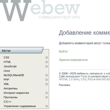
Добавление комме
Добавлять комментарии могут толь
Метки
Войти
CSS
Зарегистрироваться
HTML
JavaScript
Linux
© 2008—2026 webew.ru, связаться: x со
MySQL/MariaDB
Сайт использует
Flede
и соответствует 
XHTML 1.0 Strict
,
CSS
,
RSS
и
WAI-WCAG 
PHP
XML
Реклама:
Алгоритмы
Интернет-маркетинг
Протоколы
С/C++
Управление содержимым