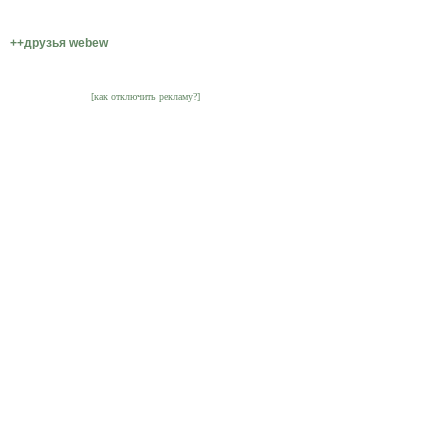
++друзья webew
[как отключить рекламу?]