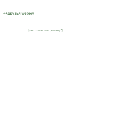
++друзья webew
[как отключить рекламу?]