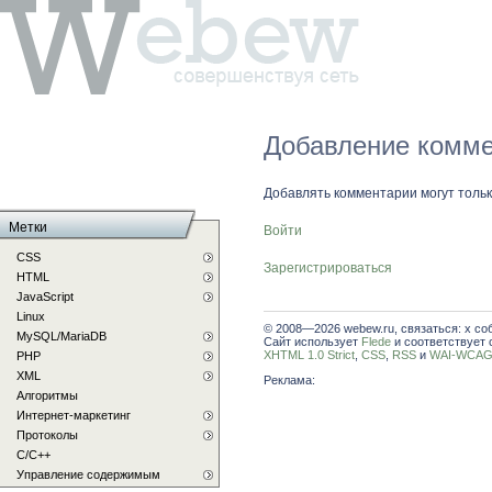
Добавление комме
Добавлять комментарии могут толь
Метки
Войти
CSS
Зарегистрироваться
HTML
JavaScript
Linux
© 2008—2026 webew.ru, связаться: x со
MySQL/MariaDB
Сайт использует
Flede
и соответствует 
XHTML 1.0 Strict
,
CSS
,
RSS
и
WAI-WCAG 
PHP
XML
Реклама:
Алгоритмы
Интернет-маркетинг
Протоколы
С/C++
Управление содержимым