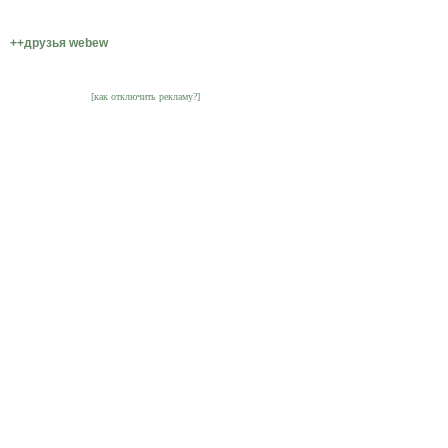
++друзья webew
[как отключить рекламу?]