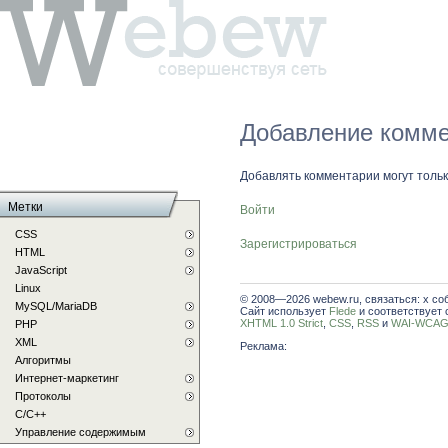
Добавление комме
Добавлять комментарии могут толь
Метки
Войти
CSS
Зарегистрироваться
HTML
JavaScript
Linux
© 2008—2026 webew.ru, связаться: x со
MySQL/MariaDB
Сайт использует
Flede
и соответствует 
XHTML 1.0 Strict
,
CSS
,
RSS
и
WAI-WCAG 
PHP
XML
Реклама:
Алгоритмы
Интернет-маркетинг
Протоколы
С/C++
Управление содержимым