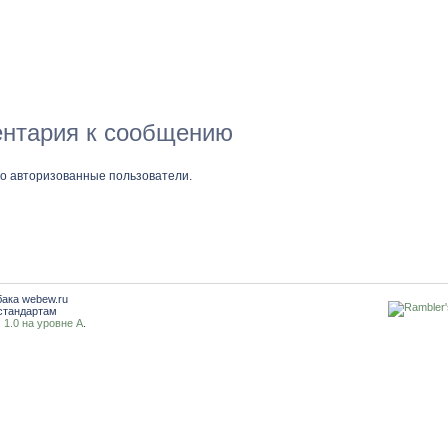
нтария к сообщению
ко авторизованные пользователи.
бака webew.ru
стандартам
1.0 на уровне A
.