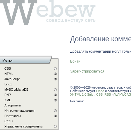
Добавление комме
Добавлять комментарии могут толь
Метки
Войти
CSS
Зарегистрироваться
HTML
JavaScript
Linux
© 2008—2026 webew.ru, связаться: x со
MySQL/MariaDB
Сайт использует
Flede
и соответствует 
XHTML 1.0 Strict
,
CSS
,
RSS
и
WAI-WCAG 
PHP
XML
Реклама:
Алгоритмы
Интернет-маркетинг
Протоколы
С/C++
Управление содержимым