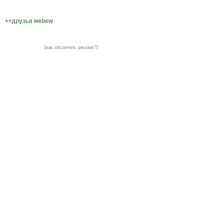
++друзья webew
[как отключить рекламу?]