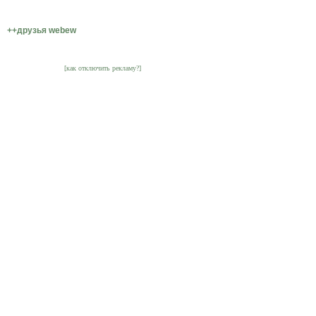
++друзья webew
[как отключить рекламу?]