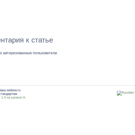
нтария к статье
ко авторизованные пользователи.
бака webew.ru
стандартам
1.0 на уровне A
.