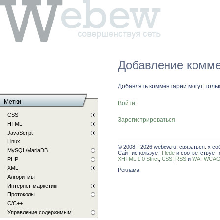
Добавление комме
Добавлять комментарии могут толь
Метки
Войти
CSS
Зарегистрироваться
HTML
JavaScript
Linux
© 2008—2026 webew.ru, связаться: x со
MySQL/MariaDB
Сайт использует
Flede
и соответствует 
XHTML 1.0 Strict
,
CSS
,
RSS
и
WAI-WCAG 
PHP
XML
Реклама:
Алгоритмы
Интернет-маркетинг
Протоколы
С/C++
Управление содержимым