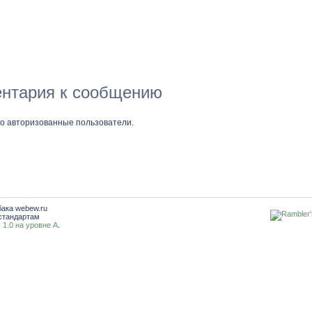
нтария к сообщению
ко авторизованные пользователи.
бака webew.ru
стандартам
1.0 на уровне A
.