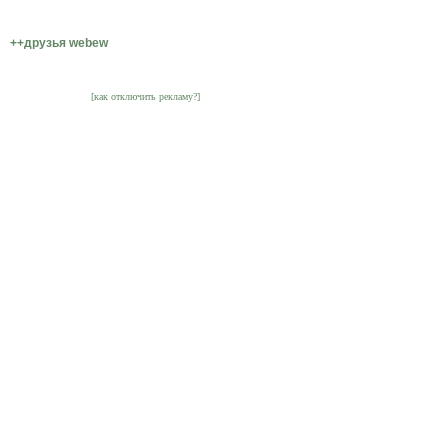
++друзья webew
[как отключить рекламу?]