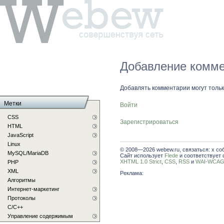
Добавление комме
Добавлять комментарии могут толь
Метки
Войти
CSS
Зарегистрироваться
HTML
JavaScript
Linux
© 2008—2026 webew.ru, связаться: x со
MySQL/MariaDB
Сайт использует
Flede
и соответствует 
XHTML 1.0 Strict
,
CSS
,
RSS
и
WAI-WCAG 
PHP
XML
Реклама:
Алгоритмы
Интернет-маркетинг
Протоколы
С/C++
Управление содержимым