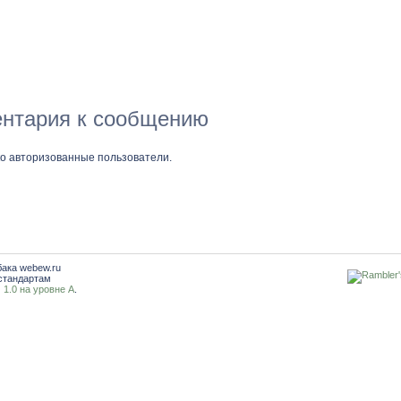
нтария к сообщению
ко авторизованные пользователи.
бака webew.ru
стандартам
1.0 на уровне A
.