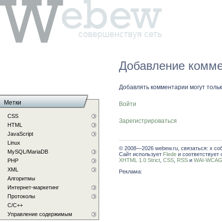
Добавление комме
Добавлять комментарии могут толь
Метки
Войти
CSS
Зарегистрироваться
HTML
JavaScript
Linux
© 2008—2026 webew.ru, связаться: x со
MySQL/MariaDB
Сайт использует
Flede
и соответствует 
XHTML 1.0 Strict
,
CSS
,
RSS
и
WAI-WCAG 
PHP
XML
Реклама:
Алгоритмы
Интернет-маркетинг
Протоколы
С/C++
Управление содержимым