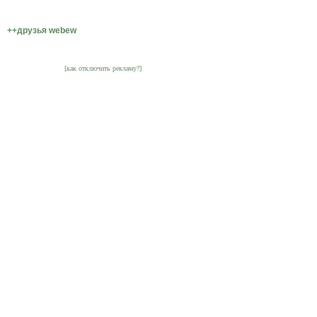
++друзья webew
[как отключить рекламу?]