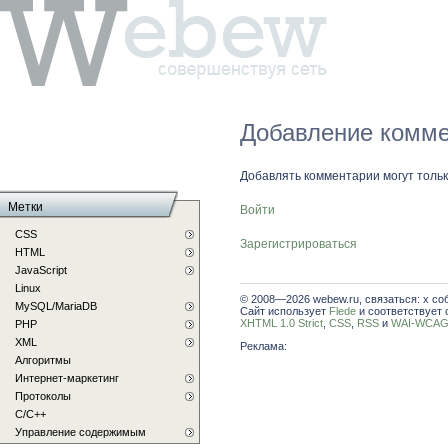
Добавление комме
Добавлять комментарии могут толь
Метки
Войти
CSS
Зарегистрироваться
HTML
JavaScript
Linux
© 2008—2026 webew.ru, связаться: x со
MySQL/MariaDB
Сайт использует
Flede
и соответствует 
XHTML 1.0 Strict
,
CSS
,
RSS
и
WAI-WCAG 
PHP
XML
Реклама:
Алгоритмы
Интернет-маркетинг
Протоколы
С/C++
Управление содержимым