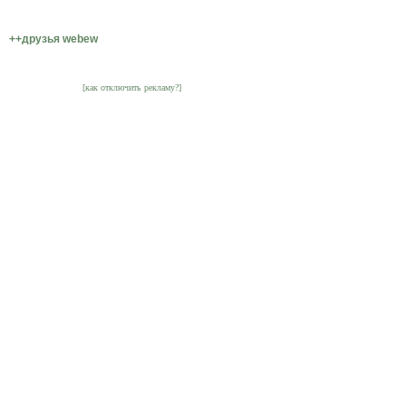
++друзья webew
[как отключить рекламу?]