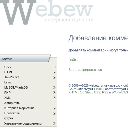
Добавление комме
Добавлять комментарии могут толь
Метки
Войти
CSS
Зарегистрироваться
HTML
JavaScript
Linux
© 2008—2026 webew.ru, связаться: x со
MySQL/MariaDB
Сайт использует
Flede
и соответствует 
XHTML 1.0 Strict
,
CSS
,
RSS
и
WAI-WCAG 
PHP
XML
Алгоритмы
Интернет-маркетинг
Протоколы
С/C++
Управление содержимым