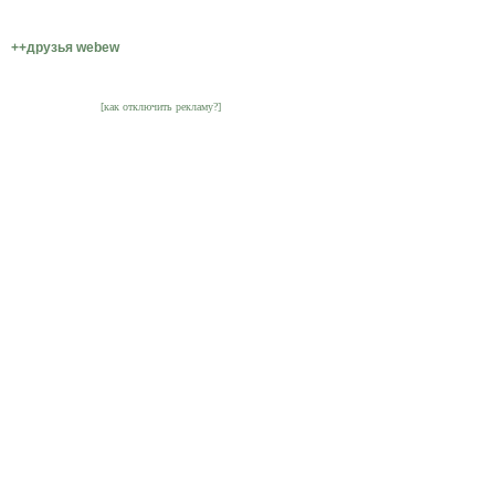
++друзья webew
[как отключить рекламу?]