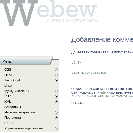
Добавление комме
Добавлять комментарии могут толь
Метки
Войти
CSS
Зарегистрироваться
HTML
JavaScript
Linux
© 2008—2026 webew.ru, связаться: x со
MySQL/MariaDB
Сайт использует
Flede
и соответствует 
XHTML 1.0 Strict
,
CSS
,
RSS
и
WAI-WCAG 
PHP
XML
Реклама:
Алгоритмы
Интернет-маркетинг
Протоколы
С/C++
Управление содержимым