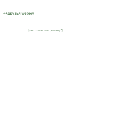
++друзья webew
[как отключить рекламу?]